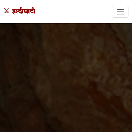
⚔️ हल्दीघाटी