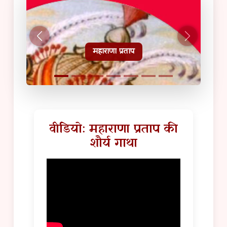
हल्दीघाटी टूरिस्ट गाइड
वीडियो: महाराणा प्रताप की
शौर्य गाथा