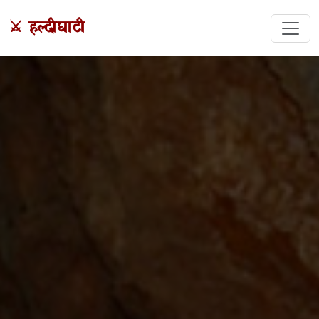
⚔️ हल्दीघाटी