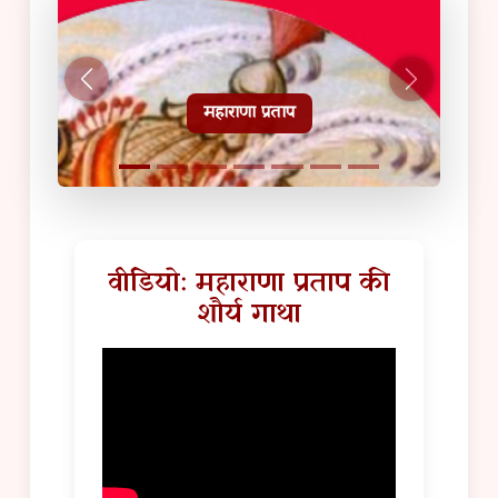
हल्दीघाटी टूरिस्ट गाइड
वीडियो: महाराणा प्रताप की
शौर्य गाथा