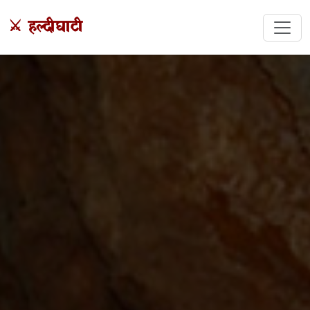
⚔️ हल्दीघाटी