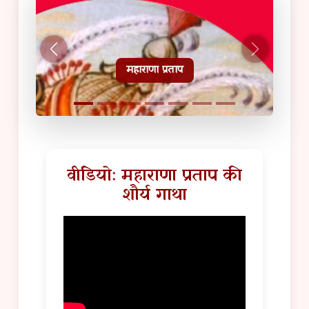
हल्दीघाटी टूरिस्ट गाइड
वीडियो: महाराणा प्रताप की
शौर्य गाथा