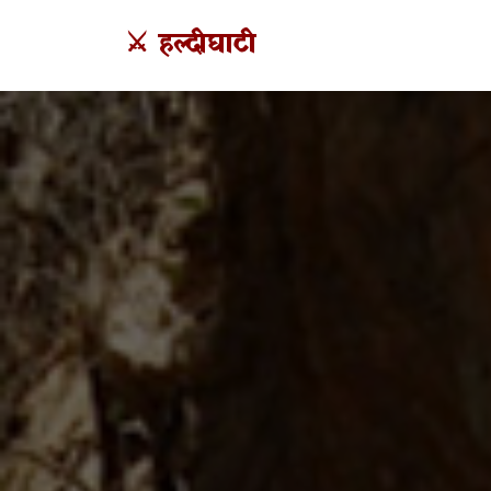
⚔️ हल्दीघाटी