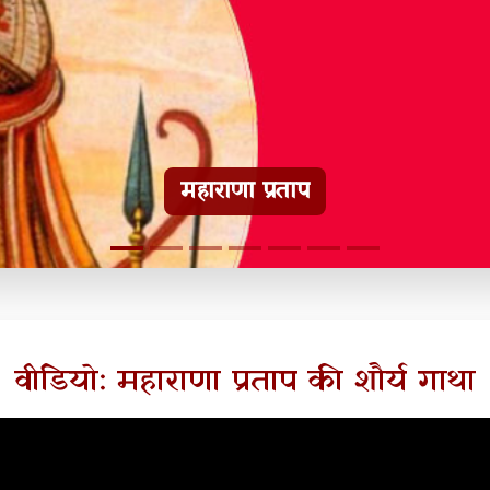
हल्दीघाटी टूरिस्ट गाइड
वीडियो: महाराणा प्रताप की शौर्य गाथा