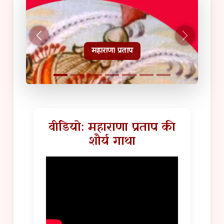
हल्दीघाटी टूरिस्ट गाइड
वीडियो: महाराणा प्रताप की
शौर्य गाथा