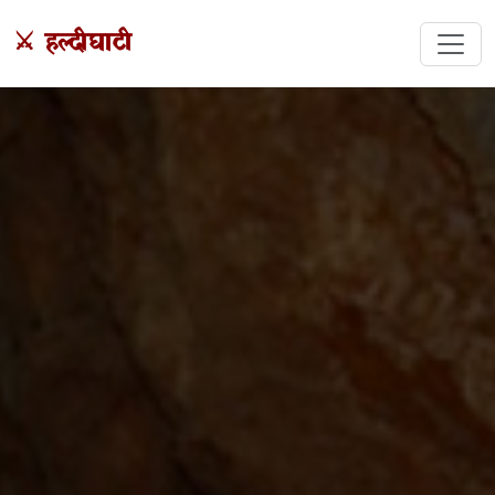
⚔️ हल्दीघाटी