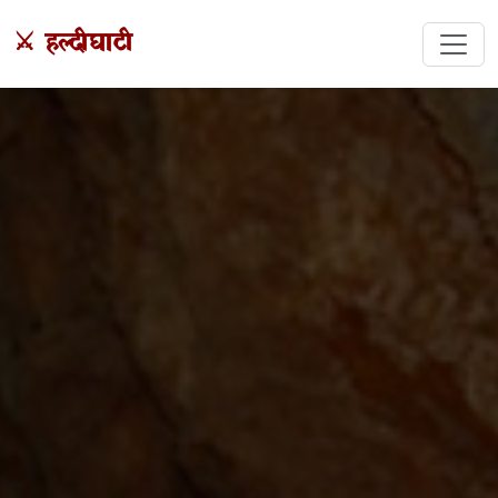
⚔️ हल्दीघाटी