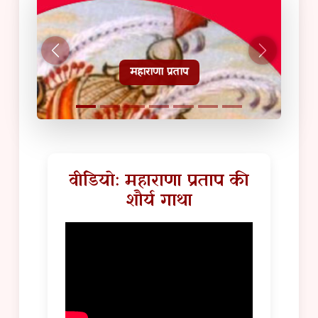
हल्दीघाटी टूरिस्ट गाइड
वीडियो: महाराणा प्रताप की
शौर्य गाथा