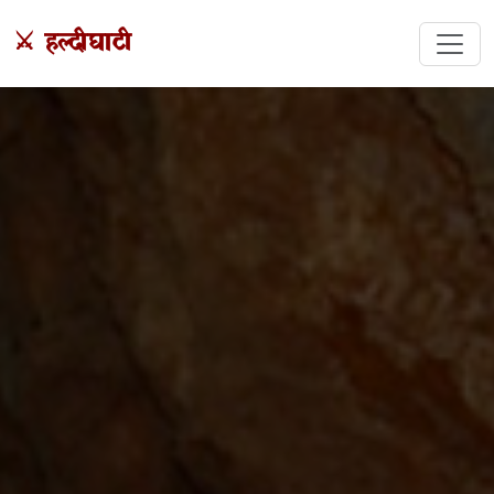
⚔️ हल्दीघाटी