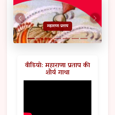
हल्दीघाटी टूरिस्ट गाइड
वीडियो: महाराणा प्रताप की
शौर्य गाथा