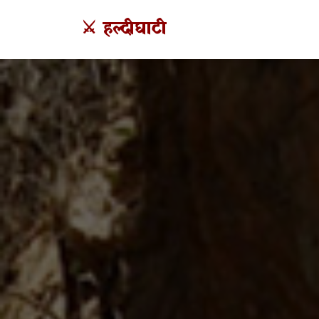
⚔️ हल्दीघाटी