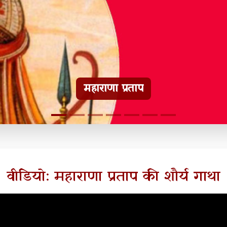
हल्दीघाटी टूरिस्ट गाइड
वीडियो: महाराणा प्रताप की शौर्य गाथा