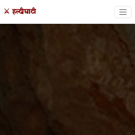
⚔️ हल्दीघाटी