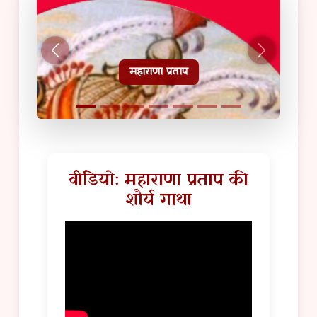
हल्दीघाटी टूरिस्ट गाइड
वीडियो: महाराणा प्रताप की
शौर्य गाथा