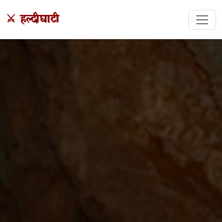
⚔️ हल्दीघाटी