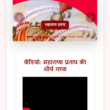
हल्दीघाटी टूरिस्ट गाइड
वीडियो: महाराणा प्रताप की
शौर्य गाथा