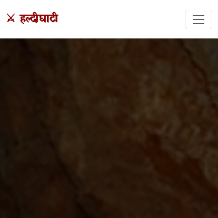
⚔️ हल्दीघाटी