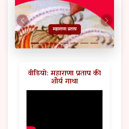
हल्दीघाटी टूरिस्ट गाइड
वीडियो: महाराणा प्रताप की
शौर्य गाथा