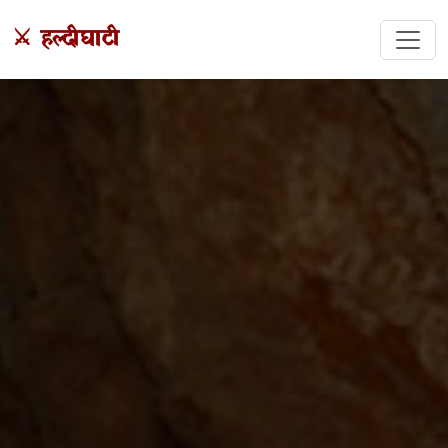
⚔️ हल्दीघाटी