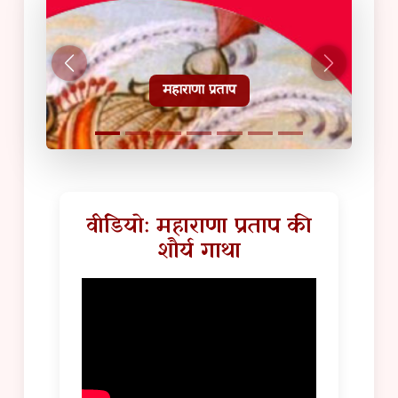
हल्दीघाटी टूरिस्ट गाइड
वीडियो: महाराणा प्रताप की
शौर्य गाथा