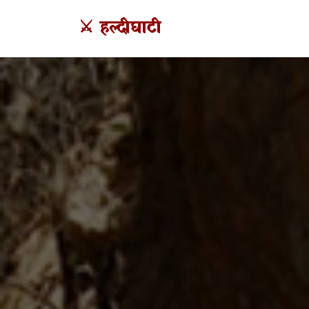
⚔️ हल्दीघाटी