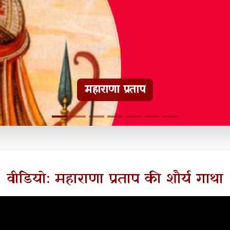
हल्दीघाटी टूरिस्ट गाइड
वीडियो: महाराणा प्रताप की शौर्य गाथा