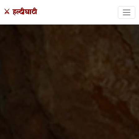
⚔️ हल्दीघाटी