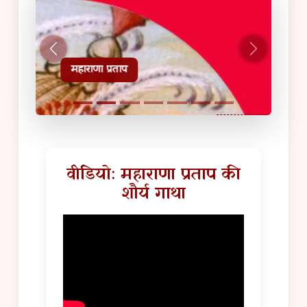
हल्दीघाटी टूरिस्ट गाइड
वीडियो: महाराणा प्रताप की
शौर्य गाथा