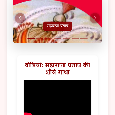
हल्दीघाटी टूरिस्ट गाइड
वीडियो: महाराणा प्रताप की
शौर्य गाथा