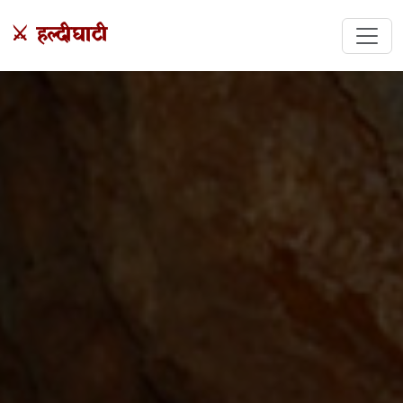
⚔️ हल्दीघाटी