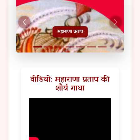
हल्दीघाटी टूरिस्ट गाइड
वीडियो: महाराणा प्रताप की
शौर्य गाथा