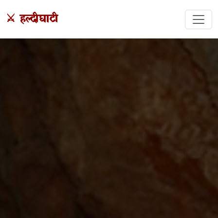
⚔️ हल्दीघाटी