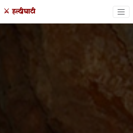
⚔️ हल्दीघाटी