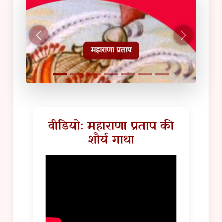
हल्दीघाटी टूरिस्ट गाइड
वीडियो: महाराणा प्रताप की
शौर्य गाथा