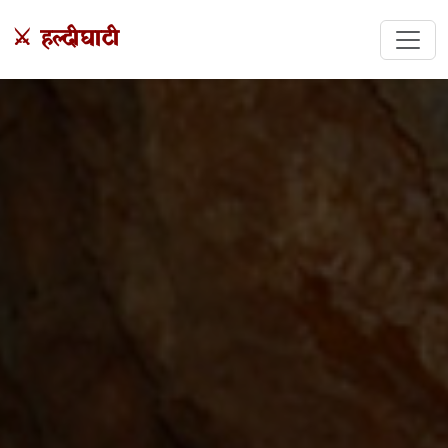
⚔️ हल्दीघाटी