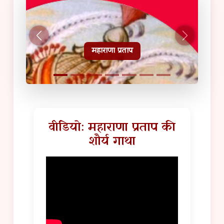
हल्दीघाटी टूरिस्ट गाइड
वीडियो: महाराणा प्रताप की
शौर्य गाथा